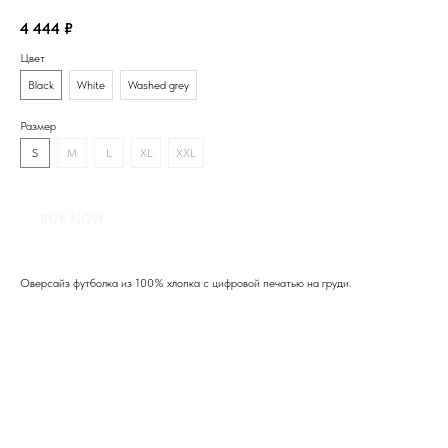
4 444
₽
Цвет
Black
White
Washed grey
Размер
S
M
L
XL
XXL
BUY NOW
Оверсайз футболка из 100% хлопка с цифровой печатью на груди.