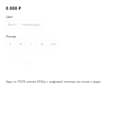
8 888
₽
Цвет
Black
Washed grey
Размер
S
M
L
XL
XXL
Out of stock
Худи из 100% хлопка 450гр с цифровой печатью на спине и груди.