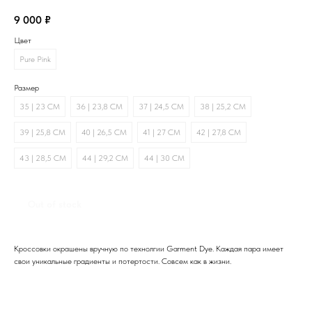
9 000
₽
Цвет
Pure Pink
Размер
35 | 23 CM
36 | 23,8 CM
37 | 24,5 CM
38 | 25,2 CM
39 | 25,8 CM
40 | 26,5 CM
41 | 27 CM
42 | 27,8 CM
43 | 28,5 CM
44 | 29,2 CM
44 | 30 CM
Out of stock
Кроссовки окрашены вручную по технолгии Garment Dye. Каждая пара имеет
свои уникальные градиенты и потертости. Совсем как в жизни.