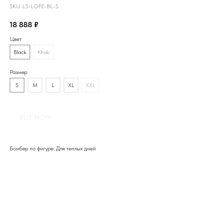
SKU:
LS-LOFE-BL-S
18 888
₽
Цвет
Black
Khaki
Размер
S
M
L
XL
XXL
BUY NOW
Бомбер по фигуре. Для теплых дней