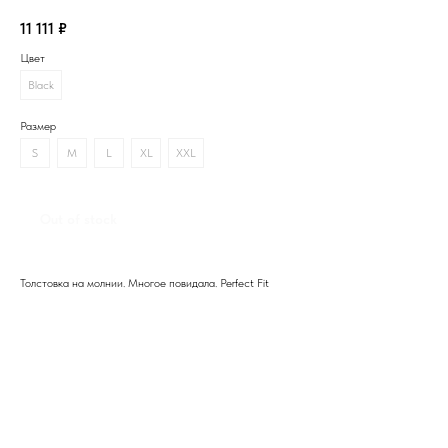
11 111
₽
Цвет
Black
Размер
S
M
L
XL
XXL
Out of stock
Толстовка на молнии. Многое повидала. Perfect Fit