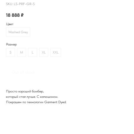
SKU:
LS-PRF-GR-S
18 888
₽
Цвет
Washed Grey
Размер
S
M
L
XL
XXL
Out of stock
Просто хороший бомбер,
который стал лучше. С капюшоном.
Покрашен по технологии Garment Dyed.