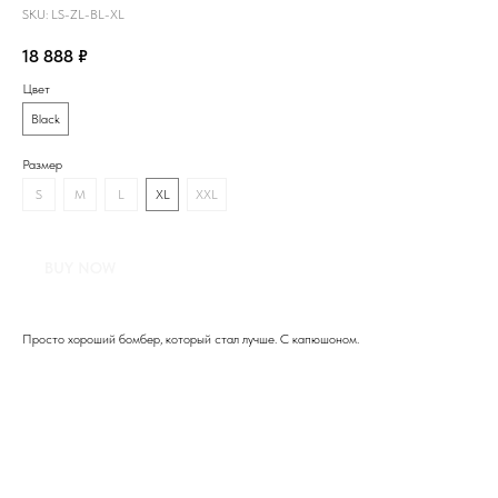
SKU:
LS-ZL-BL-XL
18 888
₽
Цвет
Black
Размер
S
M
L
XL
XXL
BUY NOW
Просто хороший бомбер, который стал лучше. С капюшоном.