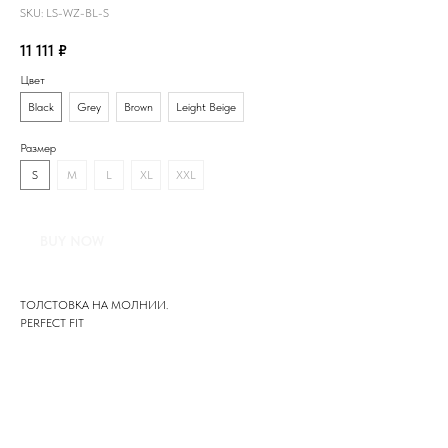
SKU:
LS-WZ-BL-S
11 111
₽
Цвет
Black
Grey
Brown
Leight Beige
Размер
S
M
L
XL
XXL
BUY NOW
ТОЛСТОВКА НА МОЛНИИ.
PERFECT FIT