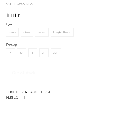
SKU:
LS-WZ-BL-S
11 111
₽
Цвет
Black
Grey
Brown
Leight Beige
Размер
S
M
L
XL
XXL
Out of stock
ТОЛСТОВКА НА МОЛНИИ.
PERFECT FIT